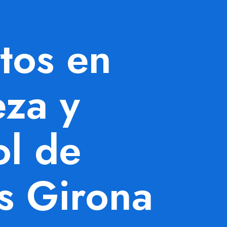
tos en
eza y
ol de
s Girona