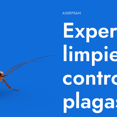
ASSEPSAN
Exper
limpi
contr
plaga