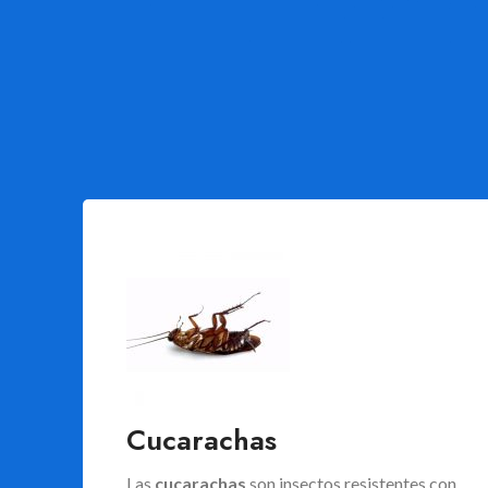
Cucarachas
Las
cucarachas
son insectos resistentes con