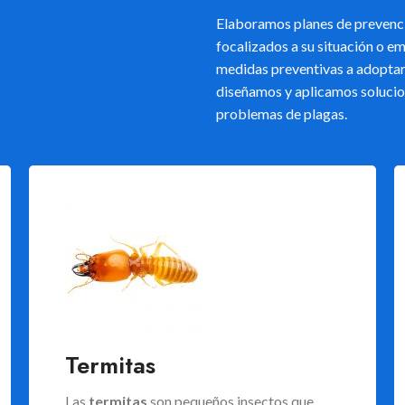
Elaboramos planes de prevenc
focalizados a su situación o e
medidas preventivas a adoptar 
diseñamos y aplicamos solucio
problemas de plagas.
Termitas
Las
termitas
son pequeños insectos que