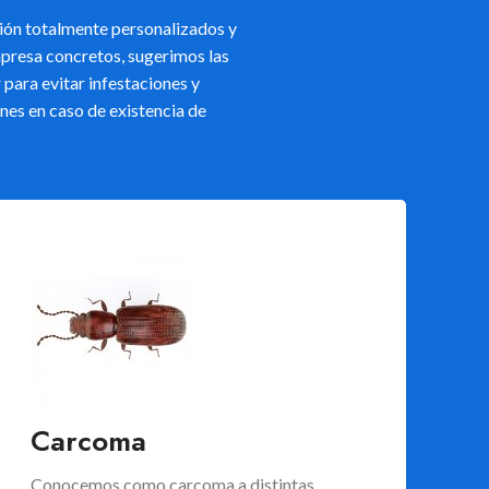
ión totalmente personalizados y
mpresa concretos, sugerimos las
para evitar infestaciones y
nes en caso de existencia de
Carcoma
Conocemos como carcoma a distintas