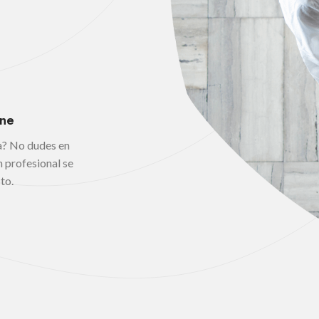
ine
a? No dudes en
 profesional se
to.